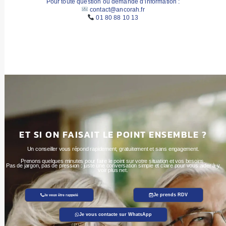
Pour toute question ou demande d’information :
contact@ancorah.fr
01 80 88 10 13
ET SI ON FAISAIT LE POINT ENSEMBLE ?
Un conseiller vous répond rapidement, gratuitement et sans engagement.
Prenons quelques minutes pour faire le point sur votre situation et vos besoins.
Pas de jargon, pas de pression : juste une conversation simple et claire pour vous aider à y
voir plus net.
Je prends RDV
Je veux être rappelé
Je vous contacte sur WhatsApp