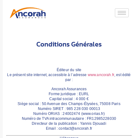
Conditions Générales
Éditeur du site
Le présent site internet, accessible à l’adresse
www.ancorah.fr
, est édité
par :
Ancorah Assurances
Forme juridique :
EURL
Capital social :
4 000 €
Siège social :
50 Avenue des Champs-Élysées, 75008 Paris
Numéro SIRET :
985 228 030 00013
Numéro ORIAS :
24002474
(
www.orias.fr
)
Numéro de TVA intracommunautaire :
FR12985228030
Directeur de la publication :
Yannis Djouadi
Email :
contact@ancorah.fr