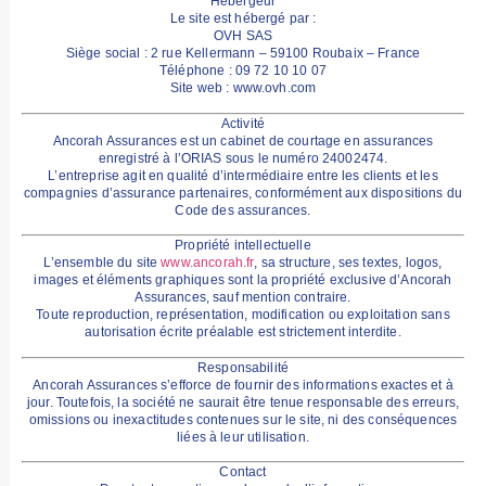
Hébergeur
Le site est hébergé par :
OVH SAS
Siège social : 2 rue Kellermann – 59100 Roubaix – France
Téléphone : 09 72 10 10 07
Site web :
www.ovh.com
Activité
Ancorah Assurances est un
cabinet de courtage en assurances
enregistré à l’ORIAS sous le numéro
24002474
.
L’entreprise agit en qualité d’intermédiaire entre les clients et les
compagnies d’assurance partenaires, conformément aux dispositions du
Code des assurances
.
Propriété intellectuelle
L’ensemble du site
www.ancorah.fr
, sa structure, ses textes, logos,
images et éléments graphiques sont la propriété exclusive d’Ancorah
Assurances, sauf mention contraire.
Toute reproduction, représentation, modification ou exploitation sans
autorisation écrite préalable est strictement interdite.
Responsabilité
Ancorah Assurances s’efforce de fournir des informations exactes et à
jour. Toutefois, la société ne saurait être tenue responsable des erreurs,
omissions ou inexactitudes contenues sur le site, ni des conséquences
liées à leur utilisation.
Contact