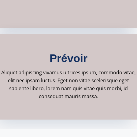
JE DÉCOUVRE L’ASSURANCE
EMPRUNTEUR
Prévoir
Prévoir
Aliquet adipiscing vivamus ultrices
Aliquet adipiscing vivamus ultrices ipsum, commodo vitae,
ipsum, commodo vitae, elit nec
elit nec ipsam luctus. Eget non vitae scelerisque eget
ipsam luctus.
sapiente libero, lorem nam quis vitae quis morbi, id
consequat mauris massa.
SHOW MORE