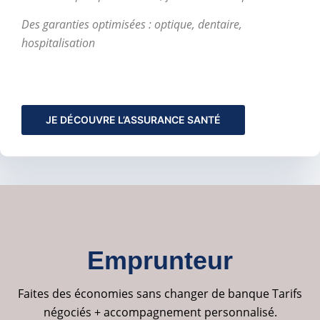
Des garanties optimisées : optique, dentaire,
hospitalisation
JE DÉCOUVRE L’ASSURANCE SANTÉ
Emprunteur
Emprunteur
Faites des économies sans changer
de banque Tarifs négociés +
Faites des économies sans changer de banque Tarifs
accompagnement personnalisé
négociés + accompagnement personnalisé.