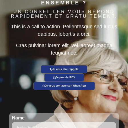
ENSEMBLE ?
UN CONSEILLER VOUS RÉPOND
RAPIDEMENT ET GRATUITEMENT.
This is a call to action. Pellentesque sed luctus
dapibus, lobortis a orci.
Cras pulvinar lorem elit, vel laoreet magna
feugiat nec.
Je veux être rappelé
Je prends RDV
Je vous contacte sur WhatsApp
Name