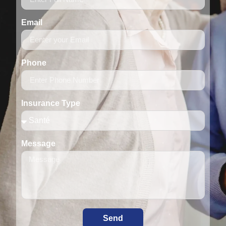
Email
Phone
Insurance Type
Message
Send