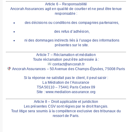
Article 6 – Responsabilité
Ancorah Assurances agit en qualité de courtier et ne peut être tenue
responsable :
des décisions ou conditions des compagnies partenaires,
des refus d’adhésion,
ni des dommages indirects liés à l’usage des informations
présentes sur le site.
Article 7 – Réclamation et médiation
Toute réclamation peut être adressée à :
contact@ancorah.fr
Ancorah Assurances – 50 Avenue des Champs-Élysées, 75008 Paris
Si la réponse ne satisfait pas le client, il peut saisir :
La Médiation de l’Assurance
TSA 50110 – 75441 Paris Cedex 09
Site :
www.mediation-assurance.org
Article 8 – Droit applicable et juridiction
Les présentes CGV sont régies par le
droit français
.
Tout litige sera soumis à la compétence exclusive des tribunaux du
ressort de
Paris
.